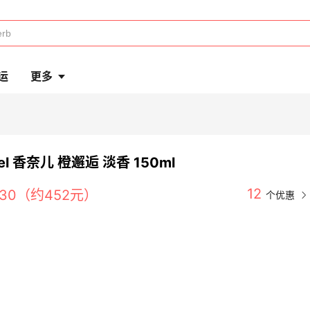
运
更多
el 香奈儿 橙邂逅 淡香 150ml
12
530（约452元）