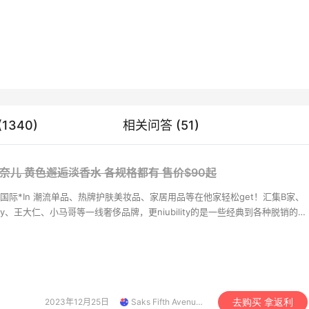
s空气柔雾唇釉 多色可选
Chloe 蔻依 羊毛边拖鞋
（约101元）
$28
$330（约2176元）
$55
1340)
相关问答 (51)
Neiman Marcus
yque EAU ROSE 玫瑰之水
ADIDAS 阿迪达斯T-MA
 香奈儿 黄色邂逅淡香水 各规格都有
售价$90起
00ML
鞋
31（约368元）
£50
$91（约600元）
$130
际*In 潮流单品、热牌护肤美妆品、家居用品等在他家轻松get！汇集B家、
venchy、王大仁、小马哥等一线奢侈品牌，更niubility的是一些经典到各种脱销的限
ges
FinishLine
走。
ni 热卖博主同款条纹针织
Tommy Hilfiger 男士小
（约1220元）
$59.5（约392元）
$85
VE
FinishLine
2023年12月25日
Saks Fifth Avenue APAC
去购买 拿返利