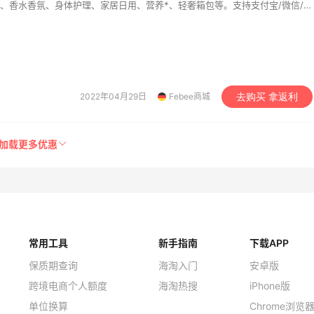
、香水香氛、身体护理、家居日用、营养*、轻奢箱包等。支持支付宝/微信/银
中文客服提供售前售后咨询，给您一站式的海淘购物体验。 目前Febee商城已
osmo Cosmetic、德国综合性线上*房Apotheke以及意大利大型奢侈品买
2022年04月29日
Febee商城
去购买 拿返利
加载更多优惠
常用工具
新手指南
下载APP
保质期查询
海淘入门
安卓版
跨境电商个人额度
海淘热搜
iPhone版
单位换算
Chrome浏览