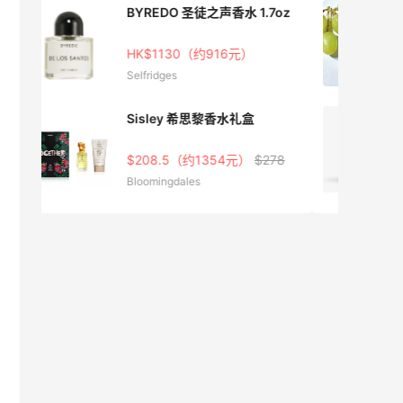
7oz
Burberry巴宝莉Her系列青提
软糖香水
$72.25（约469元）
$85
Macy's
Byredo 香草古董香水
78
HK$2100（约1749元）
Selfridges