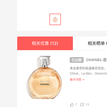
Nar
$14
相关优惠 (12)
相关晒单 (
NARS
Dipt
CHANEL
淡香 1
£42.
来自美帝的高逼格百货店，国
Chloé、La Mer、Gi
Selfrid
量款也能在第五大道剁手带
展开详情
gan
无袖
$185
REVOL
7
13