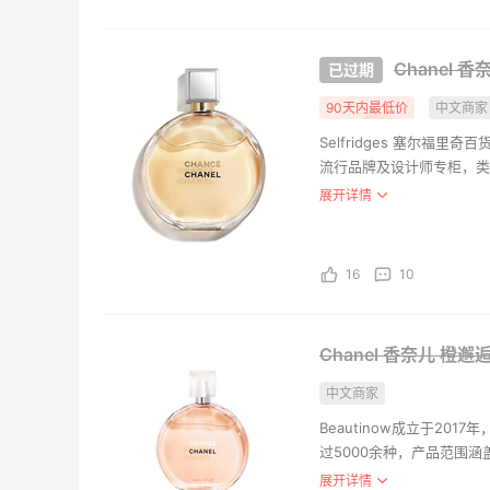
Tomm
Chanel 香
$59.
FinishL
90天内最低价
中文商家
Selfridges 塞尔
流行品牌及设计师专柜，类
址配送，邮费为225*，或者
展开详情
到货，自动扣除英国的产品
中文官网更为方便中国顾客
Dipt
淡香 1
16
10
£42.
Selfrid
Chanel 香奈儿 橙邂逅
Byred
中文商家
瑰 50m
HK$1
Beautinow成立于2
过5000余种，产品范围
Selfrid
护理等类别，让您一站式购
展开详情