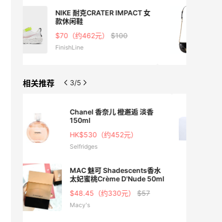
CT 女
Alexander wang 大王legacy
斜挎包
$695（约4582元）
REVOLVE
相关推荐
3/5
香
BYREDO 百瑞德 白色浪漫女士
香水 EDP 100ml
$157.88（约1089元）
$230
eBay
s香水
Jo Malone 祖玛珑鼠尾草&海
50ml
盐香水 3.4oz
€91.88（约731元）
€106
7
德国BA保镖药房中文网