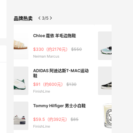
品牌热卖
3/5
NIKE 耐克ZOOM FREAK 运动
鞋
0
$84（约554元）
$120
FinishLine
C运动
Vans范斯 Old Skool黑色板鞋
$45.5（约300元）
$65
FinishLine
白鞋
DIPTYQUE 栀子花香薰蜡烛
190G
£42.33（约348元）
£51
Space NK UK