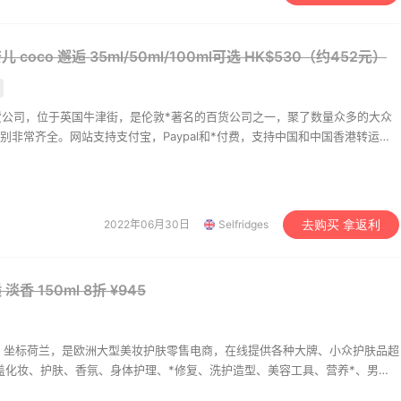
y Hilfiger男士小白鞋
NIKE 耐克CRATER IMPA
款休闲鞋
奈儿 coco 邂逅 35ml/50ml/100ml可选
HK$530（约452元）
5（约392元）
$85
$70（约462元）
$100
ine
FinishLine
福里奇百货公司，位于英国牛津街，是伦敦*著名的百货公司之一，聚了数量众多的大众
别非常齐全。网站支持支付宝，Paypal和*付费，支持中国和中国香港转运地
用360*参与全年全球免邮的Selfridges+计划。配送至中国一般5个工作日可
附加税，自动加上国内关税。提供28日内无理由退货服务。此外，*近推出的
消费，可以使用简体中文浏览和选购。
yque EAU ROSE 玫瑰之水
Chanel 香奈儿 橙邂逅 淡
00ML
150ml
2022年06月30日
Selfridges
去购买 拿返利
31（约368元）
£50
HK$530（约452元）
ges
Selfridges
 淡香 150ml
8折 ¥945
o De Los Santos 初绽玫
MAC 魅可 Shadescent
l/100ml
太妃蜜桃Crème D'Nude 
130（约916元）
$48.45（约330元）
$5
017年，坐标荷兰，是欧洲大型美妆护肤零售电商，在线提供各种大牌、小众护肤品超
涵盖化妆、护肤、香氛、身体护理、*修复、洗护造型、美容工具、营养*、男士
ges
Macy's
买全球好物，去探索巨大的美妆护肤世界，一起“即刻美丽”。