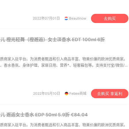
que Orphéon 香水 75ml
BYREDO 圣徒之声香水 1.
100（约938元）
HK$1130（约916元）
2022年07月01日
Beautinow
去购买
ges
Selfridges
yque Eau Rose 香发喷雾
Sisley 希思黎香水礼盒
香奈儿 橙光轻舞（橙邂逅）女士淡香水 EDT 100ml
6折
380（约324元）
$208.5（约1354元）
$2
ges
Bloomingdales
洲优质商家入驻平台。为消费者甄选和引入商品丰富、物美价廉的欧洲优质商家。
、香水香氛、身体护理、家居日用、营养*、轻奢箱包等。支持支付宝/微信/银
中文客服提供售前售后咨询，给您一站式的海淘购物体验。 目前Febee商城已
osmo Cosmetic、德国综合性线上*房Apotheke以及意大利大型奢侈品买
2022年05月10日
Febee商城
去购买 拿返利
香奈儿 邂逅女士香水 EDP 50ml
5.9折 €84.04
洲优质商家入驻平台。为消费者甄选和引入商品丰富、物美价廉的欧洲优质商家。