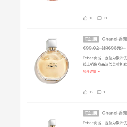
Dipty
HK$1
10
11
Selfrid
Dipt
Chanel 
30ml
€99.02（约696元）
HK$
Selfrid
Febee商城，定位为欧
线上销售商品涵盖美妆护肤
联支付，快捷方便，专业的
展开详情
入驻意大利高端护肤购物平台C
手集团ICNC三大商家。
12
1
Chanel 
Febee商城，定位为欧