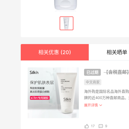
Chlo
$33
相关优惠 (20)
相关晒单 (
Neiman
ADID
【含税直邮】si
鞋
$91
中文商家
FinishL
海外购是国际名品海外直购
牌的近400万种直邮商品
Tomm
海外购全中文页面，保持中
展开详情
持。并且海外购现已全面升
$59.
FinishL
17
9