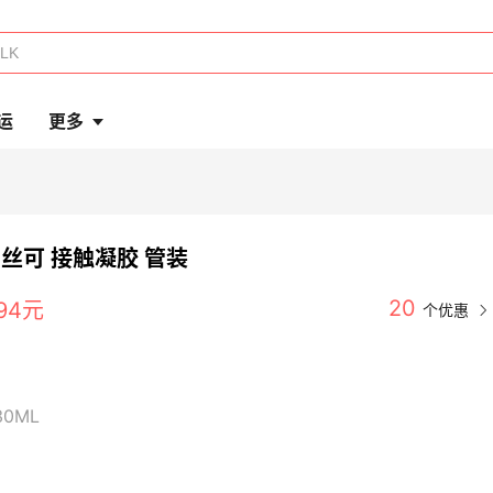
运
更多
'n 丝可 接触凝胶 管装
20
94元
30ML