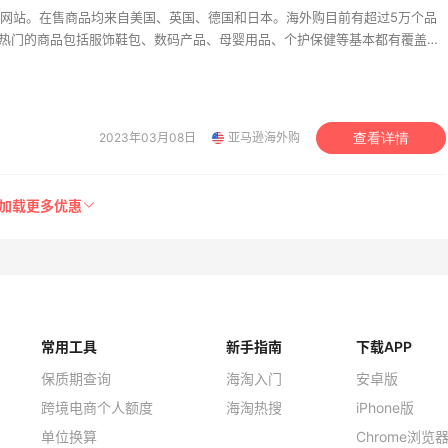
网站。在售商品均来自美国、英国、德国和日本。海外购目前有超过5万个品
，热门的商品包括服饰鞋包、数码产品、母婴用品、个护保健等基本都有覆盖。
美价格同步，为苦于语言障碍和不会转运的用户提供便利及中国本地客服支
级。让您 “一号通中美英德日”，并且可以直接使用银联卡用人民币结算。
2023年03月08日
亚马逊海外购
查看详情
加载更多优惠
常用工具
新手指南
下载APP
保质期查询
海淘入门
安卓版
跨境电商个人额度
海淘热搜
iPhone版
单位换算
Chrome浏览