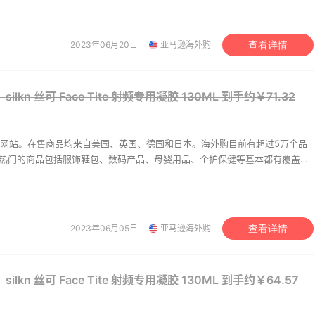
级。让您 “一号通中美英德日”，并且可以直接使用银联卡用人民币结算。
do MOJAVE GHOST 荒
Freiol 福来/芙爱 孕妇用
 身体乳
纹按摩油
A$18.76（约88元）
A$2
¥326
2023年06月20日
亚马逊海外购
查看详情
NK UK
德国BA保镖药房中文网
ark 松山油脂 米糠身体乳
Kiehl's 科颜氏沐浴乳
lkn 丝可 Face Tite 射频专用凝胶 130ML
到手约￥71.32
45元
$38.4（约242元）
$48
海外购
Bloomingdales
网站。在售商品均来自美国、英国、德国和日本。海外购目前有超过5万个品
，热门的商品包括服饰鞋包、数码产品、母婴用品、个护保健等基本都有覆盖。
美价格同步，为苦于语言障碍和不会转运的用户提供便利及中国本地客服支
级。让您 “一号通中美英德日”，并且可以直接使用银联卡用人民币结算。
2023年06月05日
亚马逊海外购
查看详情
lkn 丝可 Face Tite 射频专用凝胶 130ML
到手约￥64.57