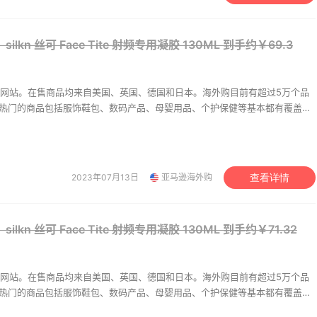
 耐克CRATER IMPACT 女
Alexander wang 大王le
鞋
斜挎包
lkn 丝可 Face Tite 射频专用凝胶 130ML
到手约￥69.3
（约462元）
$100
$695（约4582元）
ine
REVOLVE
网站。在售商品均来自美国、英国、德国和日本。海外购目前有超过5万个品
，热门的商品包括服饰鞋包、数码产品、母婴用品、个护保健等基本都有覆盖。
美价格同步，为苦于语言障碍和不会转运的用户提供便利及中国本地客服支
级。让您 “一号通中美英德日”，并且可以直接使用银联卡用人民币结算。
'n 丝可 接触凝胶 管装
chanel 香奈儿 身体保湿
2023年07月13日
亚马逊海外购
查看详情
94元
$90（约575元）
海外购
Sephora
lkn 丝可 Face Tite 射频专用凝胶 130ML
到手约￥71.32
-cote 疤克/芭克 淡疤凝胶
Freiol 福来/芙爱 柔滑再
护理油
.5元
A$10.46（约49元）
A$1
网站。在售商品均来自美国、英国、德国和日本。海外购目前有超过5万个品
，热门的商品包括服饰鞋包、数码产品、母婴用品、个护保健等基本都有覆盖。
海外购
德国BA保镖药房中文网
美价格同步，为苦于语言障碍和不会转运的用户提供便利及中国本地客服支