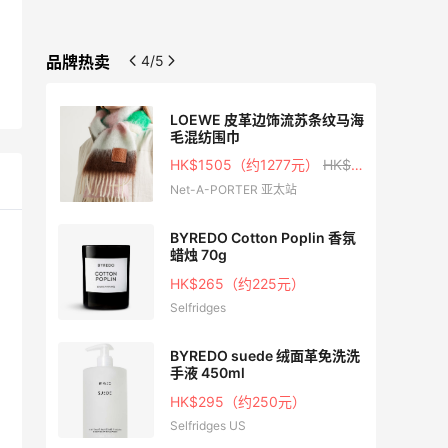
品牌热卖
4/5
 运动
LOEWE 皮革边饰流苏条纹马海
毛混纺围巾
HK$1505（约1277元）
HK$2150
Net-A-PORTER 亚太站
色板鞋
BYREDO Cotton Poplin 香氛
蜡烛 70g
HK$265（约225元）
Selfridges
蜡烛
BYREDO suede 绒面革免洗洗
手液 450ml
HK$295（约250元）
Selfridges US