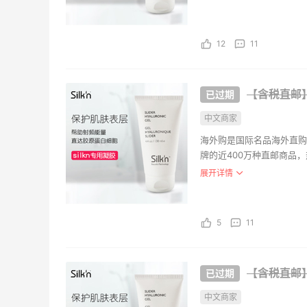
持。并且海外购现已全面升
Byre
漠孤魂
¥244
12
11
Space 
M-m
【含税直邮】si
中文商家
约92.
亚马逊
海外购是国际名品海外直购
牌的近400万种直邮商品
海外购全中文页面，保持中
展开详情
持。并且海外购现已全面升
5
11
【含税直邮】si
中文商家