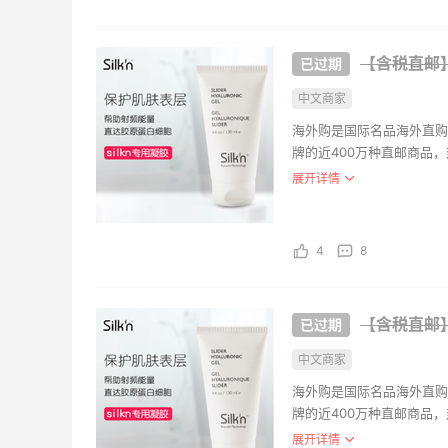
NIKE
款休闲
【含税直邮】si
$70
FinishL
中文商家
海外购是国际名品海外直购
牌的近400万种直邮商品
海外购全中文页面，保持中
展开详情
持。并且海外购现已全面升
Silk
4
8
约54.
亚马逊
【含税直邮】si
Kelo
中文商家
约160
海外购是国际名品海外直购
牌的近400万种直邮商品
亚马逊
海外购全中文页面，保持中
展开详情