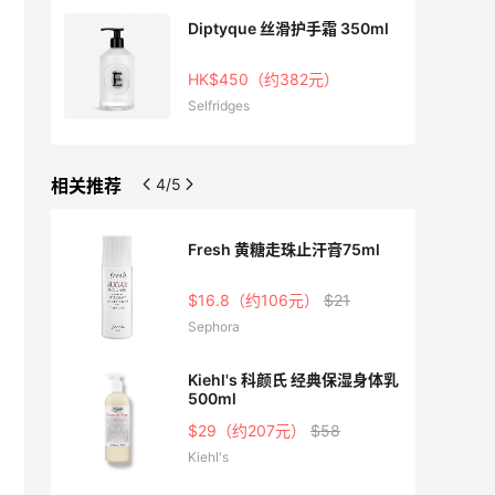
gacy
Diptyque 丝滑护手霜 350ml
HK$450（约382元）
Selfridges
相关推荐
4/5
霜
Fresh 黄糖走珠止汗膏75ml
$16.8（约106元）
$21
Sephora
生按摩
Kiehl's 科颜氏 经典保湿身体乳
500ml
3.3
$29（约207元）
$58
Kiehl's