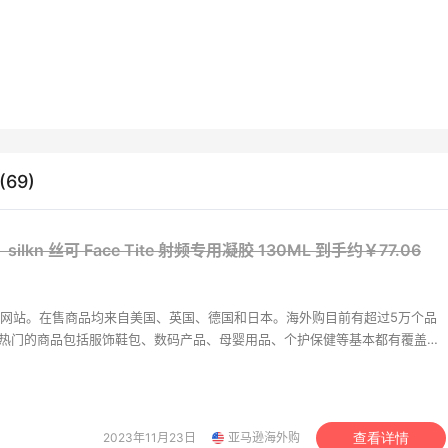
e 蔻依 羊毛边拖鞋
NIKE 耐克ZOOM FREAK
鞋
0（约2176元）
$550
$84（约554元）
$120
69)
 Marcus
FinishLine
AS 阿迪达斯T-MAC运动
Vans范斯 Old Skool黑
lkn 丝可 Face Tite 射频专用凝胶 130ML
到手约￥77.06
（约600元）
$130
$45.5（约300元）
$65
ine
FinishLine
网站。在售商品均来自美国、英国、德国和日本。海外购目前有超过5万个品
，热门的商品包括服饰鞋包、数码产品、母婴用品、个护保健等基本都有覆盖。
y Hilfiger 男士小白鞋
DIPTYQUE 栀子花香薰
美价格同步，为苦于语言障碍和不会转运的用户提供便利及中国本地客服支
190G
级。让您 “一号通中美英德日”，并且可以直接使用银联卡用人民币结算。
5（约392元）
$85
£42.33（约348元）
£51
ine
Space NK UK
2023年11月23日
亚马逊海外购
查看详情