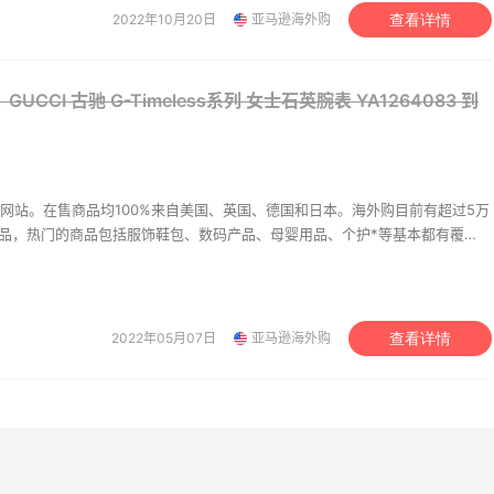
2022年10月20日
亚马逊海外购
查看详情
y Hilfiger男士小白鞋
NIKE 耐克CRATER IMPA
款休闲鞋
5（约392元）
$85
$70（约462元）
$100
UCCI 古驰 G-Timeless系列 女士石英腕表 YA1264083
到
ine
FinishLine
网站。在售商品均100%来自美国、英国、德国和日本。海外购目前有超过5万
商品，热门的商品包括服饰鞋包、数码产品、母婴用品、个护*等基本都有覆
O卡西欧手表 STANDARD
Citizen 西铁城 EM0500
持中美价格同步，为苦于语言障碍和不会转运的用户提供便利及中国本地客服
-108WHC-1AJF
光动能女士手表
升级。让您 “一号通中美英德日”，并且可以直接使用*用*结算。
35元
约607.8元
海外购
亚马逊海外购
2022年05月07日
亚马逊海外购
查看详情
en 西铁城 Promaster系
Casio 卡西欧 F108WH
0718-13E 光动能 深度防
动电子表
潜水男表
2元
约123.66元
海外购
亚马逊海外购