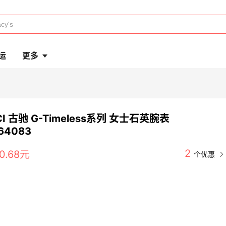
运
更多
CI 古驰 G-Timeless系列 女士石英腕表
64083
2
0.68元