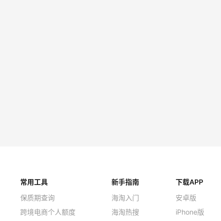
GINES 浪琴 银色机械女表
Citizen 西铁城手表
约87.81元
.89（约5578元）
$1350
hop
亚马逊海外购
SOT 天梭 镂空玫瑰花机械
GUCCI 古驰 G-Timeles
女士石英腕表 YA126408
约2610.68元
.99（约2143元）
$875
hop
亚马逊海外购
常用工具
新手指南
下载APP
保质期查询
海淘入门
安卓版
跨境电商个人额度
海淘热搜
iPhone版