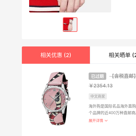
Nar
$14
相关优惠 (2)
相关晒单 (2
NARS
Dipt
【含税直邮】GU
淡香 1
￥2354.13
£42.
Selfrid
中文商家
海外购是国际名品海外直购
gan
个品牌的近400万种直邮
无袖
盖。海外购全中文页面，保
展开详情
$185
支持。并且海外购现已全面
REVOL