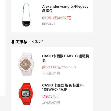
CT 女
Alexander wang 大王legacy
斜挎包
$695（约4582元）
REVOLVE
相关推荐
3/5
-73A
CASIO卡西欧 BABY-G 运动腕
表
约523.06元
¥523.06
亚马逊海外购
 男士运
CASIO 卡西欧 腕表 标准 F-
108WHC-4AJF
约97.34元
亚马逊海外购