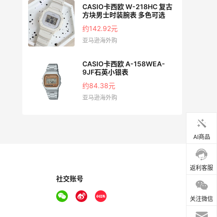
CASIO卡西欧 W-218HC 复古
方块男士时装腕表 多色可选
约142.92元
亚马逊海外购
s系列
CASIO卡西欧 A-158WEA-
3
9JF石英小银表
约84.38元
亚马逊海外购
AI商品
返利客服
社交账号
关注微信