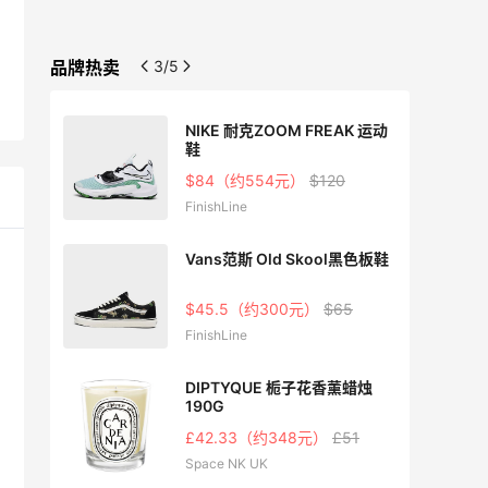
品牌热卖
3/5
NIKE 耐克ZOOM FREAK 运动
鞋
0
$84（约554元）
$120
FinishLine
C运动
Vans范斯 Old Skool黑色板鞋
$45.5（约300元）
$65
FinishLine
白鞋
DIPTYQUE 栀子花香薰蜡烛
190G
£42.33（约348元）
£51
Space NK UK