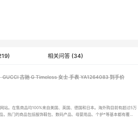
s空气柔雾唇釉 多色可选
Chloe 蔻依 羊毛边拖鞋
（约101元）
$28
$330（约2176元）
$55
19)
相关问答 (34)
Neiman Marcus
yque EAU ROSE 玫瑰之水
ADIDAS 阿迪达斯T-MA
CCI 古驰 G Timeless 女士 手表 YA1264083
到手价
00ML
鞋
31（约368元）
£50
$91（约600元）
$130
ges
FinishLine
网站。在售商品均100%来自美国、英国、德国和日本。海外购目前有超过5万
ni 热卖博主同款条纹针织
Tommy Hilfiger 男士小
商品，热门的商品包括服饰鞋包、数码产品、母婴用品、个护*等基本都有覆
持中美价格同步，为苦于语言障碍和不会转运的用户提供便利及中国本地客服
（约1220元）
$59.5（约392元）
$85
升级。让您 “一号通中美英德日”，并且可以直接使用*用*结算。
VE
FinishLine