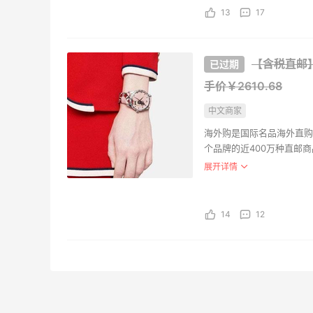
13
17
Tomm
$59.
【含税直邮】G
FinishL
手价￥2610.68
中文商家
海外购是国际名品海外直购
个品牌的近400万种直邮
CASI
盖。海外购全中文页面，保
展开详情
系列 F
支持。并且海外购现已全面
约97.
亚马逊
14
12
Citiz
列 CA
水夜光
约104
亚马逊