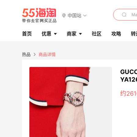
中国站
首页
优惠
商家
社区
攻略
转
热品
商品详情
GUC
YA12
约261