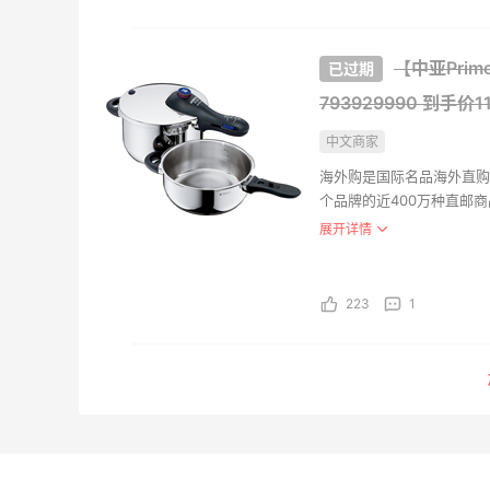
【中亚Prime
793929990
到手价1
中文商家
海外购是国际名品海外直购
个品牌的近400万种直邮
盖。海外购全中文页面，保
展开详情
支持。并且海外购现已全面
223
1