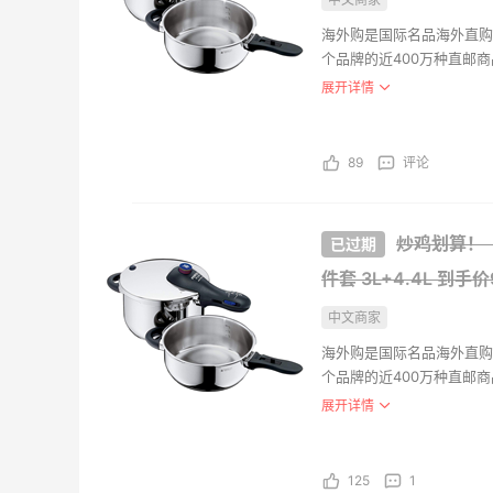
IRob
真空清
海外购是国际名品海外直购
个品牌的近400万种直邮
$450
盖。海外购全中文页面，保
展开详情
eBay
支持。并且海外购现已全面
Wate
89
评论
用冲牙
约334
亚马逊
炒鸡划算！【中
件套 3L+4.4L
到手价
中文商家
海外购是国际名品海外直购
个品牌的近400万种直邮
盖。海外购全中文页面，保
展开详情
支持。并且海外购现已全面
125
1