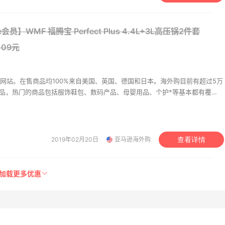
会员】WMF 福腾宝 Perfect Plus 4.4L+3L高压锅2件套
109元
网站。在售商品均100%来自美国、英国、德国和日本。海外购目前有超过5万
商品，热门的商品包括服饰鞋包、数码产品、母婴用品、个护*等基本都有覆
持中美价格同步，为苦于语言障碍和不会转运的用户提供便利及中国本地客服
升级。让您 “一号通中美英德日”，并且可以直接使用*用*结算。
2019年02月20日
亚马逊海外购
查看详情
加载更多优惠