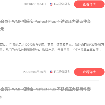
2021年03月04日
亚马逊海外购
查看详情
 耐克CRATER IMPACT 女
鞋
（约462元）
$100
e会员】WMF 福腾宝 Perfect Plus 不锈钢压力锅两件套
ine
9元
网站。在售商品均100%来自美国、英国、德国和日本。海外购目前有超过5万
商品，热门的商品包括服饰鞋包、数码产品、母婴用品、个护*等基本都有覆
 MacBook Air Retina
持中美价格同步，为苦于语言障碍和不会转运的用户提供便利及中国本地客服
 m1 8-酷睿 2020 深空灰
升级。让您 “一号通中美英德日”，并且可以直接使用*用*结算。
.25（约4918元）
$2999
2020年06月30日
亚马逊海外购
查看详情
 op350 foodi 电动多功
高压锅+空气炸锅官翻
e会员】WMF 福腾宝 Perfect Plus 不锈钢压力锅两件套
15（约527元）
$243.99
元