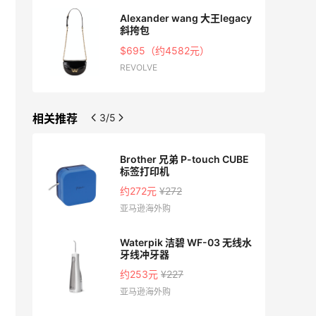
Alexander wang 大王legacy
斜挎包
$695（约4582元）
REVOLVE
相关推荐
4/5
Brother 兄弟 P-touch CUBE
标签打印机
约272元
¥272
亚马逊海外购
Waterpik 洁碧 WF-03 无线水
牙线冲牙器
约253元
¥227
亚马逊海外购