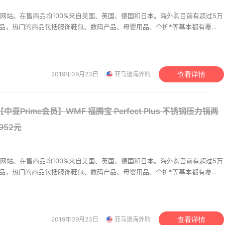
ot Roomba i7+ 自动排空
洁机器人官翻
网站。在售商品均100%来自美国、英国、德国和日本。海外购目前有超过5万
商品，热门的商品包括服饰鞋包、数码产品、母婴用品、个护*等基本都有覆
.49（约2819元）
$849.99
持中美价格同步，为苦于语言障碍和不会转运的用户提供便利及中国本地客服
升级。让您 “一号通中美英德日”，并且可以直接使用*用*结算。
rpik 洁碧 WP-662EU 家
器水牙线
2019年09月23日
亚马逊海外购
查看详情
.69元
海外购
亚Prime会员】WMF 福腾宝 Perfect Plus 不锈钢压力锅两
952元
网站。在售商品均100%来自美国、英国、德国和日本。海外购目前有超过5万
商品，热门的商品包括服饰鞋包、数码产品、母婴用品、个护*等基本都有覆
持中美价格同步，为苦于语言障碍和不会转运的用户提供便利及中国本地客服
升级。让您 “一号通中美英德日”，并且可以直接使用*用*结算。
2019年09月23日
亚马逊海外购
查看详情