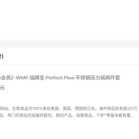
e 蔻依 羊毛边拖鞋
0（约2176元）
$550
)
 Marcus
AS 阿迪达斯T-MAC运动
e会员】WMF 福腾宝 Perfect Plus 不锈钢压力锅两件套
7元
（约600元）
$130
ine
网站。在售商品均100%来自美国、英国、德国和日本。海外购目前有超过5万
y Hilfiger 男士小白鞋
商品，热门的商品包括服饰鞋包、数码产品、母婴用品、个护*等基本都有覆
持中美价格同步，为苦于语言障碍和不会转运的用户提供便利及中国本地客服
5（约392元）
$85
升级。让您 “一号通中美英德日”，并且可以直接使用*用*结算。
ine