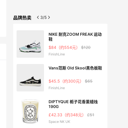
品牌热卖
4/5
NIKE 耐克ZOOM FREAK 运动
鞋
$84（约554元）
$120
FinishLine
Vans范斯 Old Skool黑色板鞋
$45.5（约300元）
$65
FinishLine
DIPTYQUE 栀子花香薰蜡烛
190G
£42.33（约348元）
£51
Space NK UK