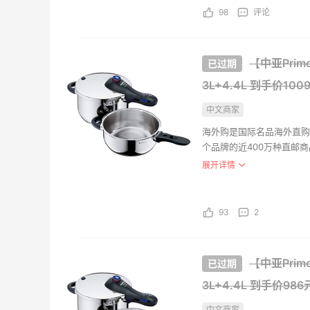
98
评论
NIKE
款休闲
$70
【中亚Prim
FinishL
3L+4.4L
到手价100
中文商家
海外购是国际名品海外直购
个品牌的近400万种直邮
Apple
盖。海外购全中文页面，保
展开详情
13.3
支持。并且海外购现已全面
色
$786
eBay
93
2
Ninja
能炊具
【中亚Prim
$84.
3L+4.4L
到手价986
eBay
中文商家