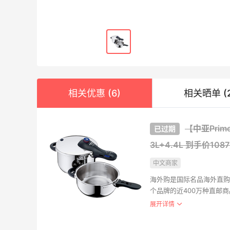
Chlo
$33
相关优惠 (6)
相关晒单 (2
Neiman
ADID
【中亚Prim
鞋
3L+4.4L
到手价108
$91
FinishL
中文商家
海外购是国际名品海外直购
Tomm
个品牌的近400万种直邮
盖。海外购全中文页面，保
展开详情
$59.
支持。并且海外购现已全面
FinishL