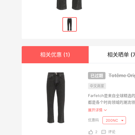
Nar
$14
相关优惠 (1)
相关晒单 (7
NARS
Dipt
Totême O
淡香 1
£42.
中文商家
Selfrid
Farfetch是来自全球
都是各个时尚领域的潮流领
gan
侈品牌，还是新锐设计师，独具
展开详情
无袖
网罗国际高端品牌授权正品直
200NC
$185
务。14天无理由免费退货,
REVOL
并提供中文客服为您解答相关问题
2
评论