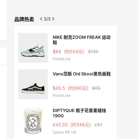
品牌热卖
3/5
NIKE 耐克ZOOM FREAK 运动
鞋
0
$84（约554元）
$120
FinishLine
C运动
Vans范斯 Old Skool黑色板鞋
$45.5（约300元）
$65
FinishLine
白鞋
DIPTYQUE 栀子花香薰蜡烛
190G
£42.33（约348元）
£51
Space NK UK