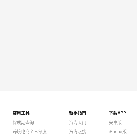
ON MARGIELA 挖剪高腰
Calvin Klein 女士紧身
仔裤
踝牛仔裤
5（约2700元）
€550
$38.92（约258元）
$69
esa
Calvin Klein
eme 灰色微直筒牛仔裤
Calvin Klein 男士牛仔裤
1（约632元）
$315
$33.11（约220元）
$79
E
Calvin Klein
常用工具
新手指南
下载APP
保质期查询
海淘入门
安卓版
跨境电商个人额度
海淘热搜
iPhone版