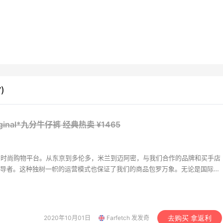
s空气柔雾唇釉 多色可选
Chloe 蔻依 羊毛边拖鞋
（约101元）
$28
$330（约2176元）
$55
)
Neiman Marcus
yque EAU ROSE 玫瑰之水
ADIDAS 阿迪达斯T-MA
riginal*九分牛仔裤
经典热卖 ¥1465
00ML
鞋
31（约368元）
£50
$91（约600元）
$130
ges
FinishLine
精选的时尚购物平台。从东京到多伦多，米兰到迈阿密，与我们合作的品牌和买手店
导者。这种独树一帜的运营模式也保证了我们的商品包罗万象。无论是国际奢
ni 热卖博主同款条纹针织
Tommy Hilfiger 男士小
风格的品牌正品都齐聚在此，是您寻找喜爱单品的理想平台。 Farfetch
邮中国。Farfetch官网产品价格已包含关税费用，并提供全程海关清关服
（约1220元）
$59.5（约392元）
$85
 如需退货，Farfetch将免费上门取货、退货，也将货款，进口关税一并退还，
VE
FinishLine
。Farfetch中国官网www.farfetch.cn以及APP更支持支付宝与微信快
2020年10月01日
Farfetch 发发奇
去购买 拿返利