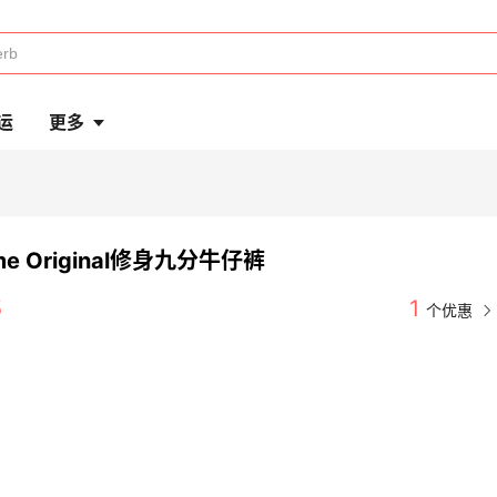
运
更多
me Original修身九分牛仔裤
5
1