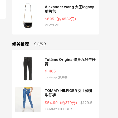
CT 女
Alexander wang 大王legacy
斜挎包
$695（约4582元）
REVOLVE
相关推荐
3/5
灰扭缝牛
Totême Original修身九分牛仔
裤
¥1465
0
Farfetch 发发奇
TOMMY HILFIGER 女士修身
牛仔裤
$54.99（约379元）
$129.5
TOMMY HILFIGER