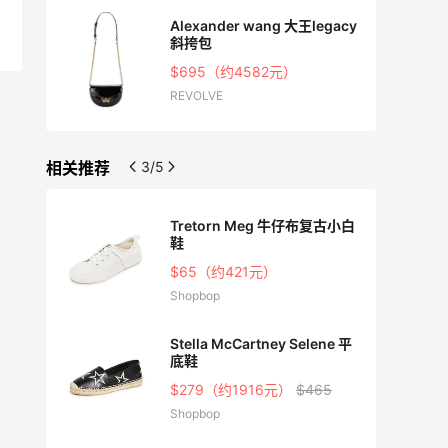
CT 女
Alexander wang 大王legacy
斜挎包
$695（约4582元）
REVOLVE
相关推荐
3/5
Tretorn Meg 牛仔布复古小白
鞋
75
$65（约421元）
Shopbop
l
Stella McCartney Selene 平
底鞋
98
$279（约1916元）
$465
Shopbop