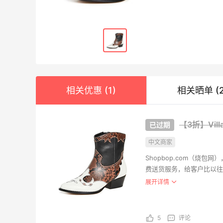
Nar
$14
相关优惠 (1)
相关晒单 (2
NARS
Dipt
【3折】Villa
淡香 1
£42.
中文商家
Selfrid
Shopbop.com（烧
费送货服务，给客户比以往更
gan
品牌如：Madewell、Jui
展开详情
无袖
$185
REVOL
5
评论