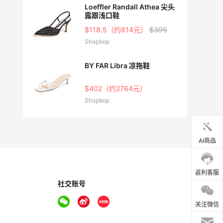
d 切尔
Loeffler Randall Athea 尖头
露跟浅口鞋
$118.5（约814元）
$395
Shopbop
 巴洛克
BY FAR Libra 凉拖鞋
5
$402（约2764元）
Shopbop
AI商品
返利客服
社交账号
关注微信