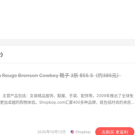
s空气柔雾唇釉 多色可选
Chloe 蔻依 羊毛边拖鞋
（约101元）
$28
$330（约2176元）
$55
)
Neiman Marcus
yque EAU ROSE 玫瑰之水
ADIDAS 阿迪达斯T-MA
 Rouge Bronson Cowboy 靴子
3折 $55.5（约385元）
00ML
鞋
31（约368元）
£50
$91（约600元）
$130
ges
FinishLine
包网），主营产品包括：女装精品服饰、鞋履、手袋、配饰等。2009年推出了全球免
加卓越的购物体验。Shopbop.com汇聚400多种品牌，既包括时尚的亲民
ni 热卖博主同款条纹针织
Tommy Hilfiger 男士小
cy Couture，也包括一些高端设计品牌如：Rag & Bone、DKNY等。
（约1220元）
$59.5（约392元）
$85
VE
FinishLine
2020年10月13日
Shopbop
去购买 拿返利