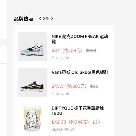
品牌热卖
3/5
NIKE 耐克ZOOM FREAK 运动
鞋
0
$84（约554元）
$120
FinishLine
C运动
Vans范斯 Old Skool黑色板鞋
$45.5（约300元）
$65
FinishLine
白鞋
DIPTYQUE 栀子花香薰蜡烛
190G
£42.33（约348元）
£51
Space NK UK