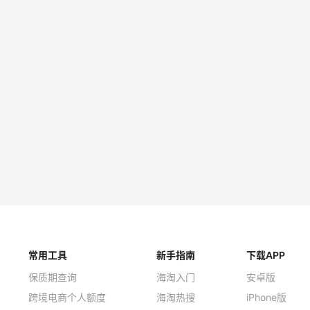
ko Circa 露跟浅口鞋
Dr. Martens 2976 Qua
西靴
（约284元）
$140
$180（约1153元）
op
Shopbop
artens Jadon 8 孔靴子
Dr. Martens Delphine
靴
（约1219元）
$101.5（约695元）
$14
op
Shopbop
常用工具
新手指南
下载APP
保质期查询
海淘入门
安卓版
跨境电商个人额度
海淘热搜
iPhone版